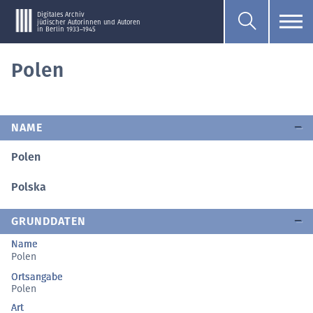
Digitales Archiv
jüdischer Autorinnen und Autoren
in Berlin 1933–1945
Polen
NAME
Polen
Polska
GRUNDDATEN
Name
Polen
Ortsangabe
Polen
Art