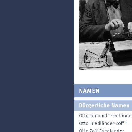
NAMEN
Bürgerliche Namen
Otto Edmund Friedlände
Otto Friedländer-Zoff
Otto Zoff-Friedländer