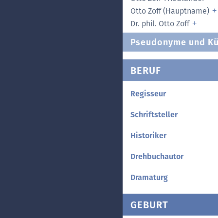
Otto Zoff (Hauptname)
Dr. phil. Otto Zoff
Pseudonyme und Kü
BERUF
Regisseur
Schriftsteller
Historiker
Drehbuchautor
Dramaturg
GEBURT