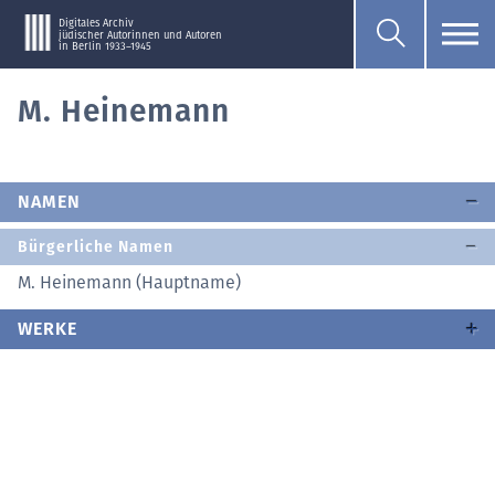
Digitales Archiv
jüdischer Autorinnen und Autoren
in Berlin 1933–1945
M. Heinemann
NAMEN
Bürgerliche Namen
M. Heinemann (Hauptname)
WERKE