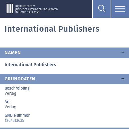
Digitales Archiv
jüdischer Autorinnen und Autoren
in Berlin 1933–1945
International Publishers
NAMEN
International Publishers
GRUNDDATEN
Beschreibung
Verlag
Art
Verlag
GND Nummer
1204513635