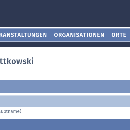
RANSTALTUNGEN
ORGANISATIONEN
ORTE
ttkowski
Hauptname)