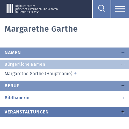
Digitales Archiv
jüdischer Autorinnen und Autoren
in Berlin 1933–1945
Margarethe Garthe
NAMEN
Bürgerliche Namen
Margarethe Garthe (Hauptname)
BERUF
Bildhauerin
VERANSTALTUNGEN