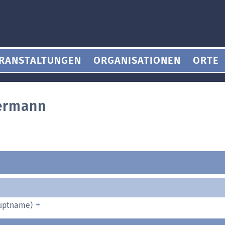
RANSTALTUNGEN
ORGANISATIONEN
ORTE
bermann
auptname)